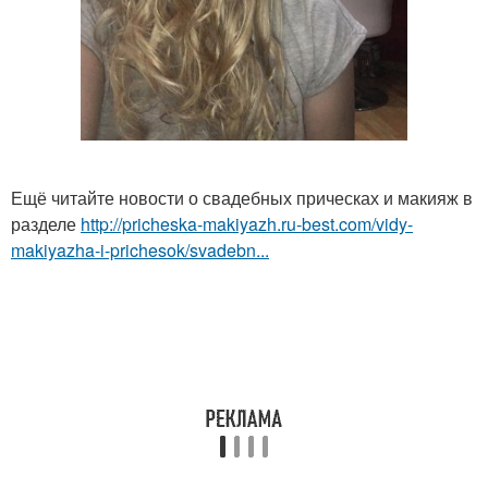
Ещё читайте новости о свадебных прическах и макияж в
разделе
http://pricheska-makiyazh.ru-best.com/vidy-
makiyazha-i-prichesok/svadebn...