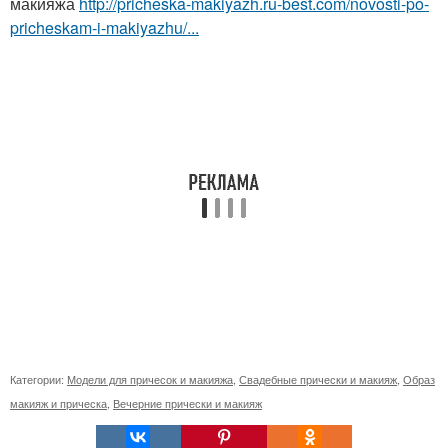
макияжа
http://pricheska-makiyazh.ru-best.com/novosti-po-
pricheskam-i-makiyazhu/...
Категории:
Модели для причесок и макияжа
,
Свадебные прически и макияж
,
Образ
макияж и прическа
,
Вечерние прически и макияж