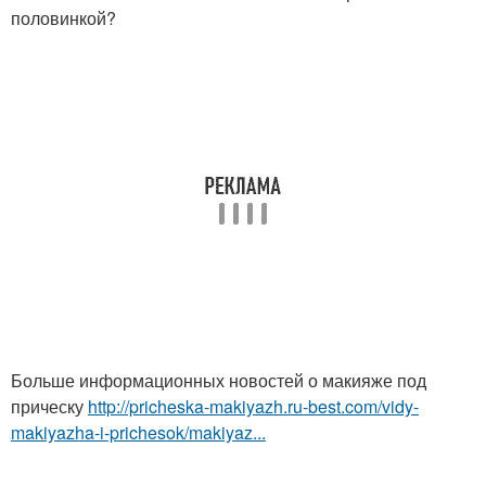
половинкой?
Больше информационных новостей о макияже под
прическу
http://pricheska-makiyazh.ru-best.com/vidy-
makiyazha-i-prichesok/makiyaz...