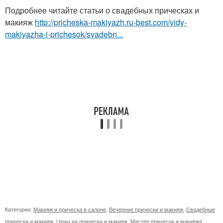
Подробнее читайте статьи о свадебных прическах и
макияж
http://pricheska-makiyazh.ru-best.com/vidy-
makiyazha-i-prichesok/svadebn...
Категории:
Макияж и прическа в салоне
,
Вечерние прически и макияж
,
Свадебные
прически и макияж
,
Цены на прически и макияж
,
Мастер причесок и макияжа