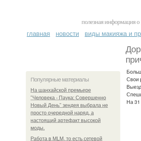
полезная информация о 
главная
новости
виды макияжа и пр
Дор
при
Больш
Свои 
Популярные материалы
Выезд
На шанхайской премьере
Спеши
"Человека - Паука: Совершенно
На 31
Новый День" зендея выбрала не
просто очередной наряд, а
настоящий артефакт высокой
моды.
Работа в MLM, то есть сетевой