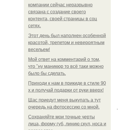
компании сейчас неразрывно
связана с создание своего
контента, своей страницы в соц
сетях.
Этот день был наполнен особенной
красотой, трепетом и невероятным
весельем!
Мой ответ на комментарий о том,
что "ну маникюр то всё таки можно
было бы сделать.
Приходи к нам в прикиде в стиле 90
х и получай подарки от руки вверх!
Щас приедут меня выкупать а тут
.
очередь на фотосессию со мной.
Сохраняйте мои точные черты
лица, форму губ, линию скул, носа и