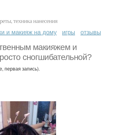
реты, техника нанесения
ки и макияж на дому
игры
отзывы
ственным макияжем и
просто сногшибательной?
, первая запись).