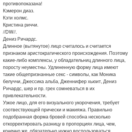
противопоказана!
Кэмерон диаз.
Кэти холмс.
Кристина риччи.
//DW//.
Дениз Ричардс.
Длинное (вытянутое) лицо считалось и считается
признаком аристократического происхождения. Поэтому
какие-либо комплексы, у обладательниц длинного лица,
поросту неуместны. Удлиненную форму лица имеют
такие общепризнанные секс - символы, как Моника
белуччи, Джессика альба, Дженнифер хьюит, Дениз
Ричардс, шер и пр. грех сомневаться в их
привлекательности.
Узкое лицо, для его визуального укорочения, требует
соотвествующей прически и макияжа. Правильно
подобранная форма бровей способна несколько
откорректировать разницу в пропорциях лица, чем,
конечно же, обязательно нужно воспользоваться.