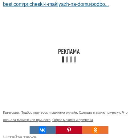
best.com/pricheski-i-makiyazh-na-domu/podbo...
Категории:
Подбор причесок и макияжа онлайн
,
Сделать макияж прическу
,
Что
сначала макияж или прическа
,
Образ макияж и прическа
Читайте также