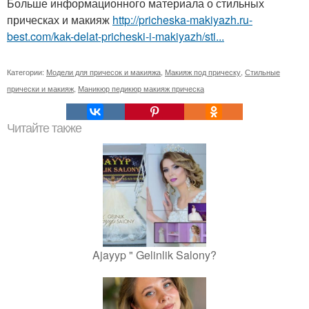
Больше информационного материала о стильных
прическах и макияж
http://pricheska-makiyazh.ru-
best.com/kak-delat-pricheski-i-makiyazh/sti...
Категории:
Модели для причесок и макияжа
,
Макияж под прическу
,
Стильные
прически и макияж
,
Маникюр педикюр макияж прическа
Читайте также
Ajayyp " Gelinlik Salony?