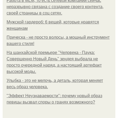
Работа в MLM, то есть сетевой компании сейчас
неразрывно связана с создание своего контента,
своей страницы в соц сетях.
Мужской гардероб: 6 вещей, которые нравятся
женщинам
Прическа - не просто волосы, а мощный инструмент
вашего стиля!
На шанхайской премьере "Человека - Паука:
Совершенно Новый День" зендея выбрала не
просто очередной наряд, а настоящий артефакт
высокой моды.
Улыбка - это не мелочь, а деталь, которая меняет
весь образ человека.
"Эффект Неузнаваемости": почему новый образ
певицы вызвал споры о гранях возможного?