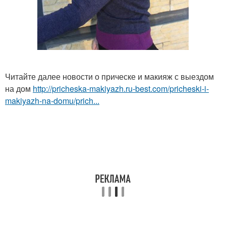
Читайте далее новости о прическе и макияж с выездом
на дом
http://pricheska-makiyazh.ru-best.com/pricheski-i-
makiyazh-na-domu/prich...