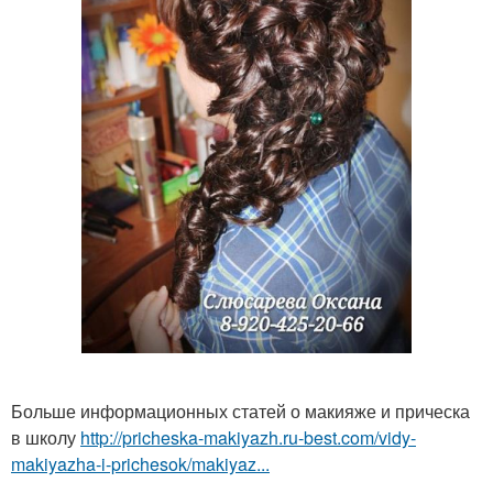
Больше информационных статей о макияже и прическа
в школу
http://pricheska-makiyazh.ru-best.com/vidy-
makiyazha-i-prichesok/makiyaz...