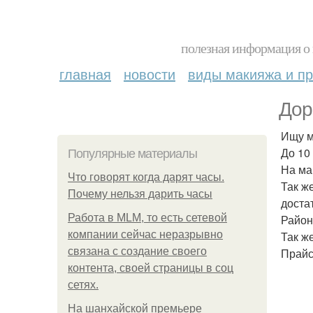
полезная информация о 
главная
новости
виды макияжа и пр
Дор
Ищу м
До 10
Популярные материалы
На ма
Что говорят когда дарят часы.
Так ж
Почему нельзя дарить часы
доста
Работа в MLM, то есть сетевой
Район
компании сейчас неразрывно
Так ж
связана с создание своего
Прайс
контента, своей страницы в соц
сетях.
На шанхайской премьере