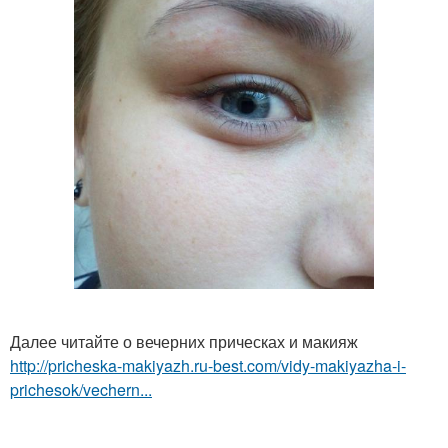
Далее читайте о вечерних прическах и макияж
http://pricheska-makiyazh.ru-best.com/vidy-makiyazha-i-
prichesok/vechern...