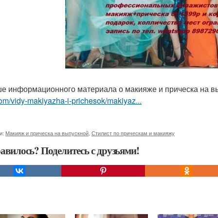
е информационного материала о макияже и прическа на 
om/vidy-makiyazha-i-prichesok/makiyaz...
и:
Макияж и прическа на выпускной
,
Стилист по прическам и макияжу
авилось? Поделитесь с друзьями!