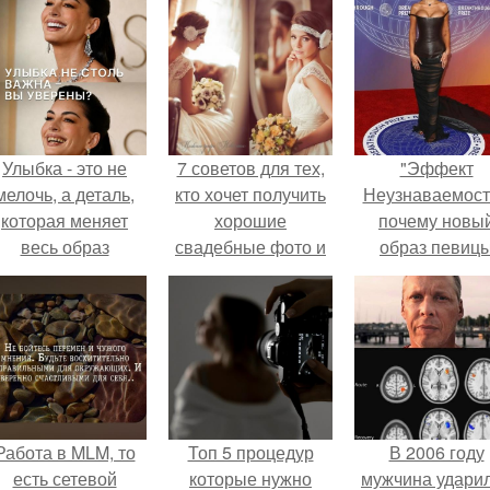
Улыбка - это не
7 советов для тех,
"Эффект
мелочь, а деталь,
кто хочет получить
Неузнаваемост
которая меняет
хорошие
почему новы
весь образ
свадебные фото и
образ певиц
человека.
видео.
вызвал споры
гранях
возможного?
Работа в MLM, то
Топ 5 процедур
В 2006 году
есть сетевой
которые нужно
мужчина удари