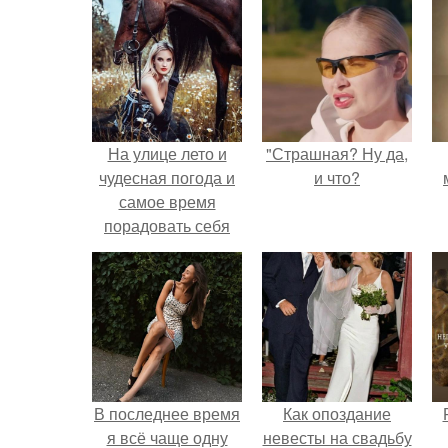
На улице лето и
"Страшная? Ну да,
чудесная погода и
и что?
самое время
порадовать себя
любимых новыми
фото!
В последнее время
Как опоздание
я всё чаще одну
невесты на свадьбу