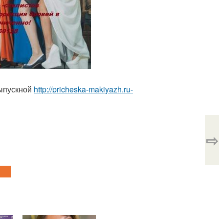
выпускной
http://pricheska-makiyazh.ru-
⇨