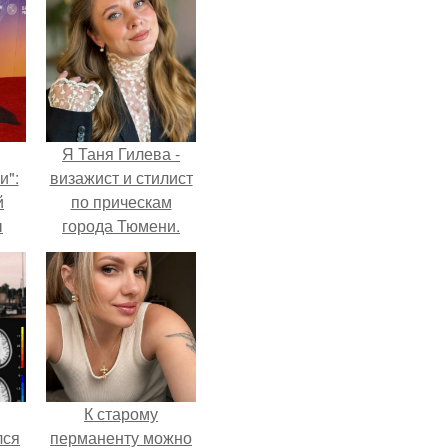
Я Таня Гилева -
и":
визажист и стилист
й
по прическам
ы
города Тюмени.
 о
К старому
лся
перманенту можно