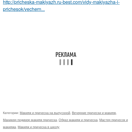
http://pricheska-makiyazh.ru-best.com/vidy-makiyazha-i-
prichesok/vechern...
Категории:
Макияж и прическа на выпускной
,
Вечерние прически и макияж
,
Маникюр педикюр макияж прическа
,
Образ макияж и прическа
,
Мастер причесок и
макияжа
,
Макияж и прическа в школу