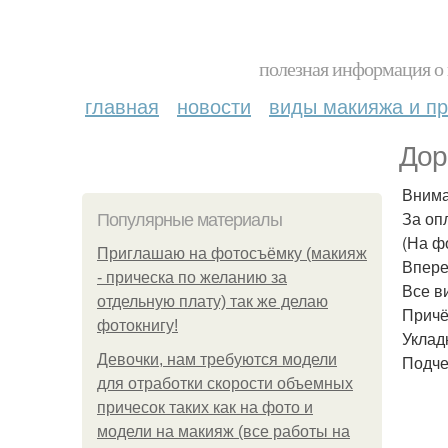
полезная информация о 
главная
новости
виды макияжа и пр
Дор
Вним
За оп
Популярные материалы
(На ф
Приглашаю на фотосъёмку (макияж
Впере
- прическа по желанию за
Все в
отдельную плату) так же делаю
Причё
фотокнигу!
Уклад
Девочки, нам требуются модели
Подче
для отработки скорости объемных
причесок таких как на фото и
модели на макияж (все работы на