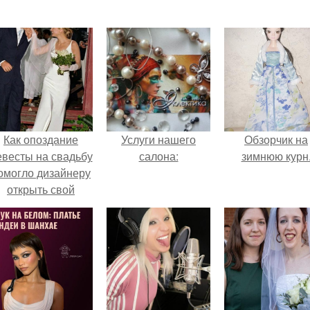
Как опоздание
Услуги нашего
Обзорчик на
евесты на свадьбу
салона:
зимнюю курн
омогло дизайнеру
открыть свой
бренд.