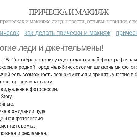
ПРИЧЕСКА И МАКИЯЖ
прическах и макияже лица, новости, отзывы, новинки, сек
ичесок
как делать прически и макияж
причес
огие леди и джентельмены!
8 - 15. Сентября в столицу едет талантливый фотограф и за
окорила родной город Челябинск своими шикарными фотогр
ичей есть возможность познакомиться и принять участие в 
товы организовать вам:
ивидуальные фотосессии.
 Story.
ейные.
мка в ожидании чуда.
дебная фотосессия.
дметная съемка.
аложная и рекламная.