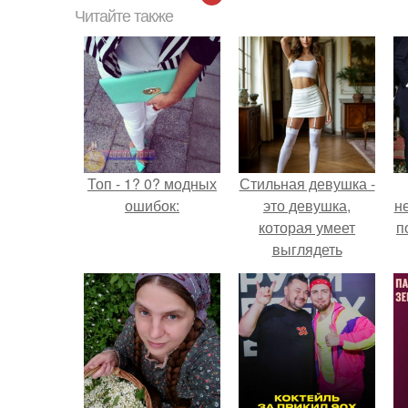
Читайте также
Топ - 1? 0? модных
Стильная девушка -
ошибок:
это девушка,
н
которая умеет
п
выглядеть
привлекательно и
элегантно в любои
ситуации.