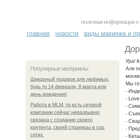
полезная информация о 
главная
новости
виды макияжа и пр
Дор
Ура! 
Аля п
Популярные материалы
москв
Шикарный подарок для любимых,
Мы го
будь то 14 февраля, 8 марта или
- Инд
день рождения!
- Love
Работа в MLM, то есть сетевой
- Сем
компании сейчас неразрывно
- Съе
связана с создание своего
- Сва
контента, своей страницы в соц
- Пре
сетях.
- Кат