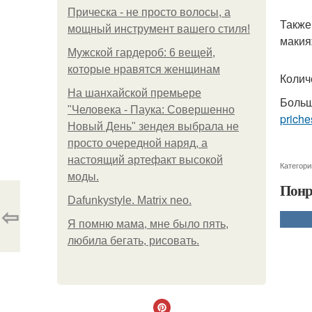
Прическа - не просто волосы, а
Также
мощный инструмент вашего стиля!
макия
Мужской гардероб: 6 вещей,
которые нравятся женщинам
Колич
На шанхайской премьере
Больш
"Человека - Паука: Совершенно
priche
Новый День" зендея выбрала не
просто очередной наряд, а
настоящий артефакт высокой
Категори
моды.
Понр
Dafunkystyle. Matrix neo.
⇦
Я помню мама, мне было пять,
любила бегать, рисовать.