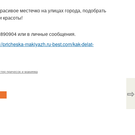
расивое местечко на улицах города, подобрать
и красоты!
0890904 или в личные сообщения.
://pricheska-makiyazh.ru-best.com/kak-delat-
тер причесок и макияжа
⇨