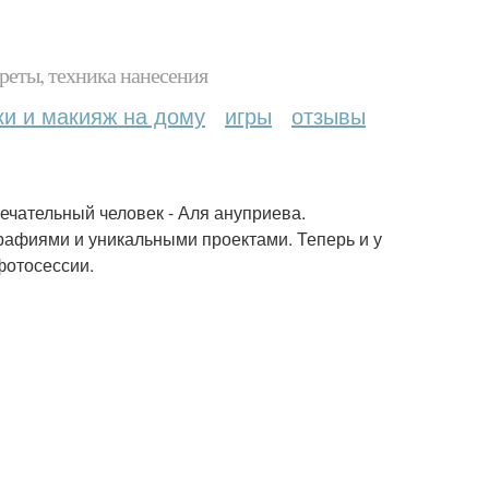
реты, техника нанесения
ки и макияж на дому
игры
отзывы
мечательный человек - Аля ануприева.
афиями и уникальными проектами. Теперь и у
фотосессии.