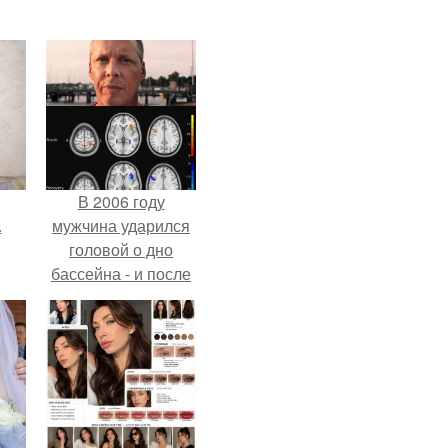
В 2006 году
.
мужчина ударился
головой о дно
бассейна - и после
этого его жизнь
изменилась самым
странным образом.