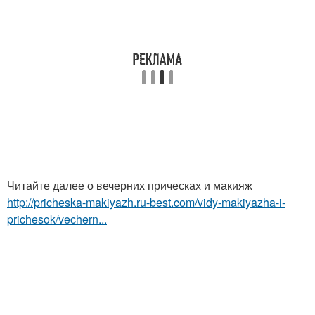
Читайте далее о вечерних прическах и макияж
http://pricheska-makiyazh.ru-best.com/vidy-makiyazha-i-
prichesok/vechern...