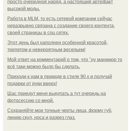
просто очередной наряд, а настоящий артефакт
высокой моды.
Работа в MLM, то есть сетевой компании сейчас
неразрывно связана с создание своего контента,
своей страницы в соц сетях.
Этот день был наполнен особенной красотой,
трепетом и невероятным весельем!
Мой ответ на комментарий о том, что "ну маникюр то
всё таки можно было бы сделать.
Приходи к нам в прикиде в стиле 90 х и получай
подарки от руки вверх!
Щас приедут меня выкупать а тут очередь на
фотосессию со мной.
Сохраняйте мои точные черты лица, форму губ,
линию скул, носа и разрез глаз.