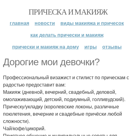
ПРИЧЕСКА И МАКИЯЖ
главная
новости
виды макияжа и причесок
как делать прически и макияж
прически и макияж на дому
игры
отзывы
Дорогие мои девочки?
Профессиональный визажист и стилист по прическам с
радостью предоставит вам:
Макияж (дневной, вечерний, свадебный, деловой,
омолаживающий, детский, подиумный, голливудский).
Прическу/укладку (королевские локоны, различные
поюлетения, вечерние и свадебные причёски любой
сложности).
Чай/кофе/цикорий.
Приятное общение и индивидуальные советы для