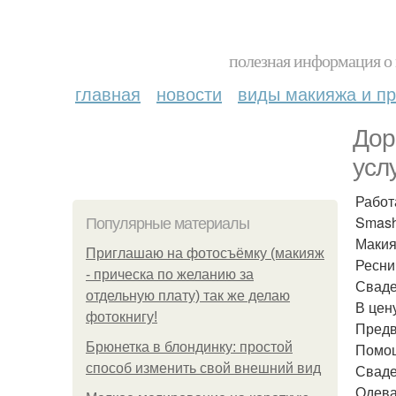
полезная информация о 
главная
новости
виды макияжа и пр
Дор
усл
Работ
Smashb
Популярные материалы
Макия
Приглашаю на фотосъёмку (макияж
Реснич
- прическа по желанию за
Сваде
отдельную плату) так же делаю
В цен
фотокнигу!
Предв
Брюнетка в блондинку: простой
Помощ
способ изменить свой внешний вид
Сваде
Одева