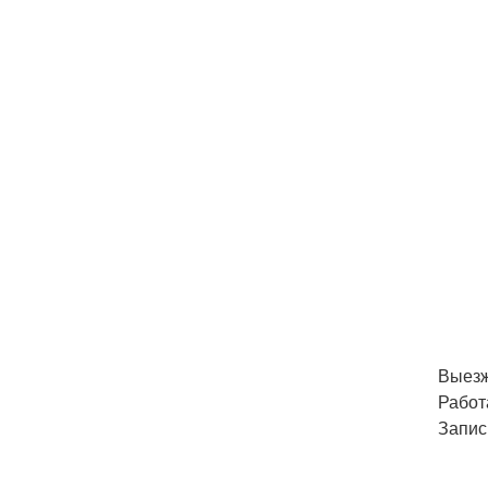
Выезж
Работ
Запис