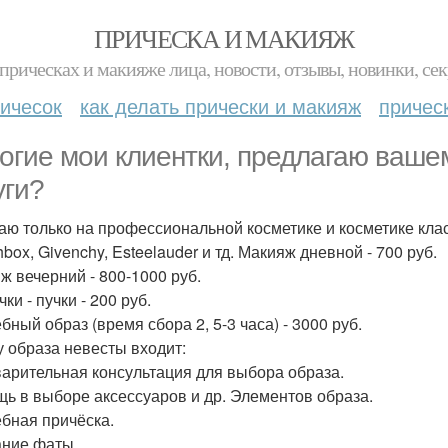
ПРИЧЕСКА И МАКИЯЖ
прическах и макияже лица, новости, отзывы, новинки, сек
ичесок
как делать прически и макияж
причес
огие мои клиентки, предлагаю ваше
уги?
аю только на профессиональной косметике и косметике класса
ox, Givenchy, Esteelauder и тд. Макияж дневной - 700 руб.
ж вечерний - 800-1000 руб.
ки - пучки - 200 руб.
бный образ (время сбора 2, 5-3 часа) - 3000 руб.
у образа невесты входит:
арительная консультация для выбора образа.
ь в выборе аксессуаров и др. Элементов образа.
бная причёска.
ние фаты.