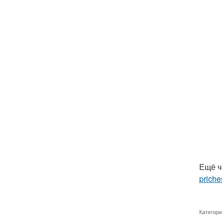
Ещё ч
priche
Категори