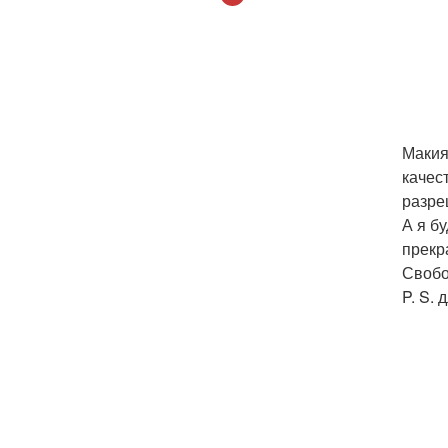
Макия
качес
разре
А я б
прекр
Свобо
P. S.