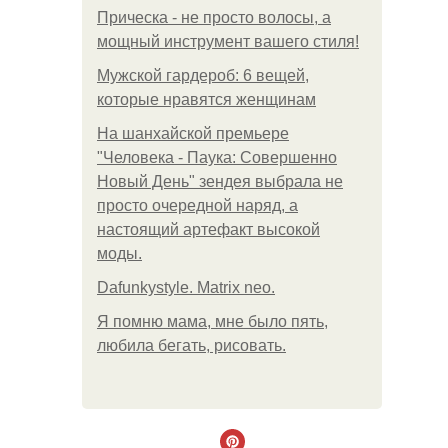
Прическа - не просто волосы, а
мощный инструмент вашего стиля!
Мужской гардероб: 6 вещей,
которые нравятся женщинам
На шанхайской премьере
"Человека - Паука: Совершенно
Новый День" зендея выбрала не
просто очередной наряд, а
настоящий артефакт высокой
моды.
Dafunkystyle. Matrix neo.
Я помню мама, мне было пять,
любила бегать, рисовать.