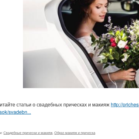
итайте статьи о свадебных прическах и макияж
http://prich
sok/svadebn...
и:
Свадебные прически и макияж
,
Образ макияж и прическа