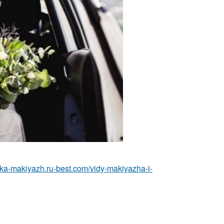
eska-makiyazh.ru-best.com/vidy-makiyazha-i-