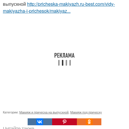
выпускной
http://pricheska-makiyazh.ru-best.com/vidy-
makiyazha-i-prichesok/makiyaz...
Категории:
Макияж и прическа на выпускной
,
Макияж под прическу
Читайте также