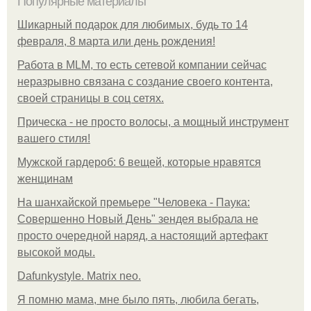
Популярные материалы
Шикарный подарок для любимых, будь то 14
февраля, 8 марта или день рождения!
Работа в MLM, то есть сетевой компании сейчас
неразрывно связана с создание своего контента,
своей страницы в соц сетях.
Прическа - не просто волосы, а мощный инструмент
вашего стиля!
Мужской гардероб: 6 вещей, которые нравятся
женщинам
На шанхайской премьере "Человека - Паука:
Совершенно Новый День" зендея выбрала не
просто очередной наряд, а настоящий артефакт
высокой моды.
Dafunkystyle. Matrix neo.
Я помню мама, мне было пять, любила бегать,