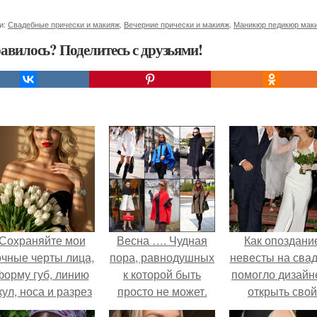
и:
Свадебные прически и макияж
,
Вечерние прически и макияж
,
Маникюр педикюр мак
авилось? Поделитесь с друзьями!
Сохраняйте мои
Весна …. Чудная
Как опоздани
очные черты лица,
пора, равнодушных
невесты на сва
форму губ, линию
к которой быть
помогло дизайн
кул, носа и разрез
просто не может.
открыть свой
глаз.
бренд.