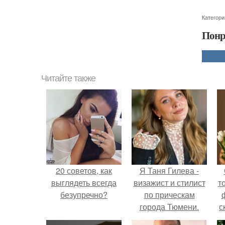
Категори
Понр
Читайте также
20 советов, как
Я Таня Гилева -
выглядеть всегда
визажист и стилист
т
безупречно?
по прическам
города Тюмени.
с