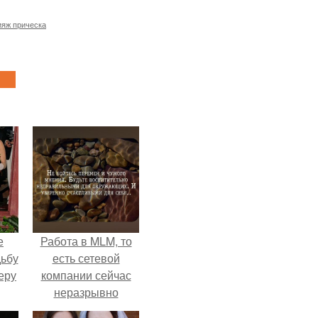
ияж прическа
е
Работа в MLM, то
дьбу
есть сетевой
еру
компании сейчас
неразрывно
связана с создание