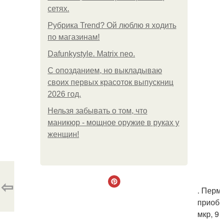
сетях.
Рубрика Trend? Ой люблю я ходить
по магазинам!
Dafunkystyle. Matrix neo.
С опозданием, но выкладываю
своих первых красоток выпускниц
2026 год.
Нельзя забывать о том, что
маникюр - мощное оружие в руках у
женщин!
⇦
. Пер
приоб
мкр, 