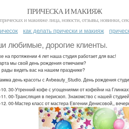
ПРИЧЕСКА И МАКИЯЖ
прическах и макияже лица, новости, отзывы, новинки, сек
ичесок
как делать прически и макияж
причес
и любимые, дорогие клиенты.
же на протяжении 4 лет наша студия работает для вас!
Марта мы свой день рождения отмечаем?
 рады видеть вас на нашем празднике?
амма день красоты с Avbeauty_Studio. День рождения студии
0-10. 30-Утренний кофе с угощениями от кофейни на Глинках
0-11. 00-Трансляция в перископ. Знакомство с нашей студие
0-12. 00-Мастер класс от мастера Евгении Денисовой,, вечерн