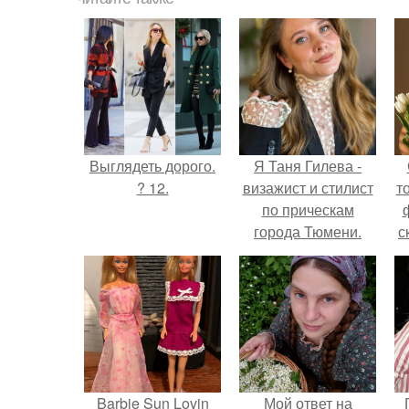
Выглядеть дорого.
Я Таня Гилева -
? 12.
визажист и стилист
т
по прическам
города Тюмени.
с
Barbie Sun Lovin
Мой ответ на