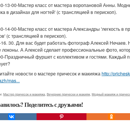
 30-13-00-Мастер класс от мастера воропановой Анны. Мод
ка в дизайнах для ногтей' (с трансляцией в перископ).
 30-14-00-Мастер класс от мастера Александры 'легкость в п
в' (с трансляцией в перископ).
0-16. 30. Для вас будет работать фотограф Алексей Нечаев
е локоны. А Алексей сделает профессиональные фото, кото
 00-Праздничный фуршет с коллективом и гостями. Каждый
вует?
итайте новости о мастере причесок и макияжа
http://priches
zh/mas...
и:
Мастер причесок и макияжа
,
Вечерние прически и макияж
,
Модный макияж и причес
авилось? Поделитесь с друзьями!