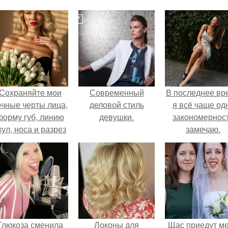
Сохраняйте мои
Современный
В последнее вр
очные черты лица,
деловой стиль
я всё чаще од
форму губ, линию
девушки.
закономернос
кул, носа и разрез
замечаю.
глаз.
Глюкоза сменила
Локоны для
Щас приедут м