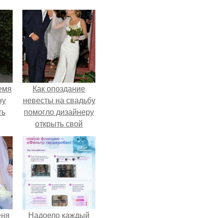
емя
Как опоздание
ну
невесты на свадьбу
ть
помогло дизайнеру
открыть свой
бренд.
еня
Надоело каждый