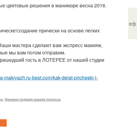
ные цветовые решения в маникюре весна 2016.
⇨
рическе'создание прически на основе легких
. Наши мастера сделают вам экспресс макияж,
рые мы вам потом отправим.
 пришедший гость в ЛОТЕРЕЕ от нашей студии
ka-makiyazh.ru-best.com/kak-delat-pricheski-i-
ка
,
Маникюр педикюр макияж прическа