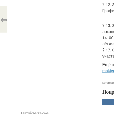
? 12.
Графи
⇦
? 13.
локоно
14. 0
лёгки
? 17.
участ
Ещё ч
makiya
Категори
Понр
Читайте также