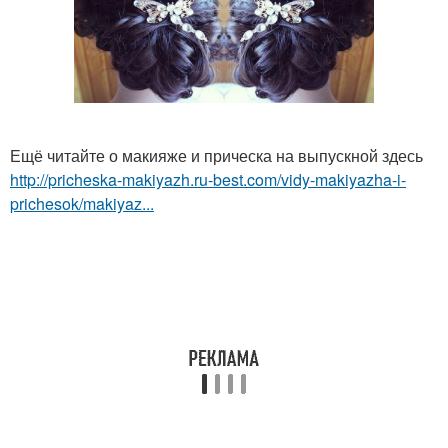
Ещё читайте о макияже и прическа на выпускной здесь
http://pricheska-makiyazh.ru-best.com/vidy-makiyazha-i-
prichesok/makiyaz...