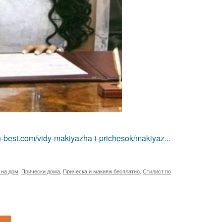
u-best.com/vidy-makiyazha-i-prichesok/makiyaz...
 на дом
,
Прически дома
,
Прическа и макияж бесплатно
,
Стилист по