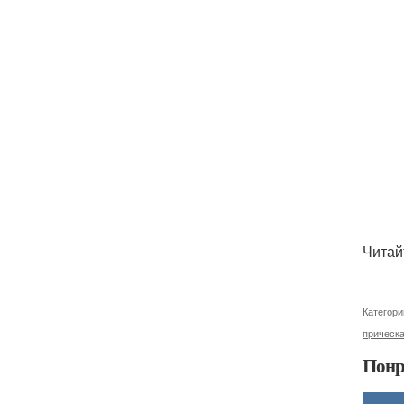
Читай
Категори
прическ
Понр