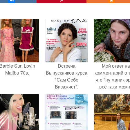
Barbie Sun Lovin
Dстреча
Мой ответ на
Malibu 70s.
Выпускников курса
комментарий о т
"Сам Себе
что "ну маникюр
Визажист".
всё таки мож
было бы сделат