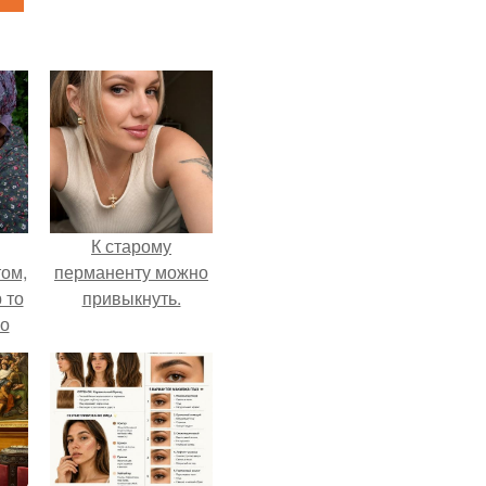
К старому
ом,
перманенту можно
 то
привыкнуть.
но
ь.