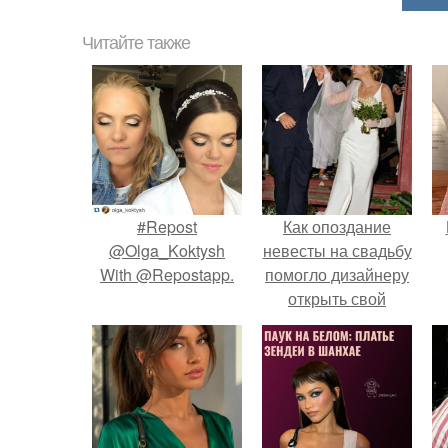
Читайте также
#Repost
Как опоздание
@Olga_Koktysh
невесты на свадьбу
With @Repostapp.
помогло дизайнеру
открыть свой
бренд.