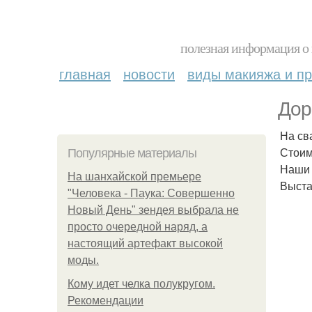
полезная информация о 
главная
новости
виды макияжа и пр
Дор
На св
Стоим
Популярные материалы
Наши 
На шанхайской премьере
Выста
"Человека - Паука: Совершенно
Новый День" зендея выбрала не
просто очередной наряд, а
настоящий артефакт высокой
моды.
Кому идет челка полукругом.
Рекомендации