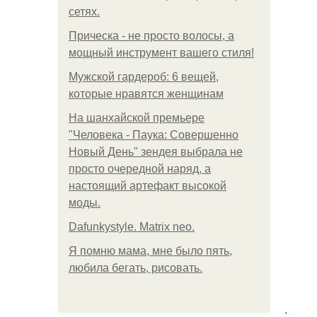
сетях.
Прическа - не просто волосы, а
мощный инструмент вашего стиля!
Мужской гардероб: 6 вещей,
которые нравятся женщинам
На шанхайской премьере
"Человека - Паука: Совершенно
Новый День" зендея выбрала не
просто очередной наряд, а
настоящий артефакт высокой
моды.
Dafunkystyle. Matrix neo.
Я помню мама, мне было пять,
любила бегать, рисовать.
.