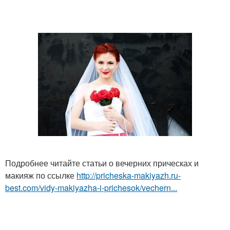
Подробнее читайте статьи о вечерних прическах и
макияж по ссылке
http://pricheska-makiyazh.ru-
best.com/vidy-makiyazha-i-prichesok/vechern...