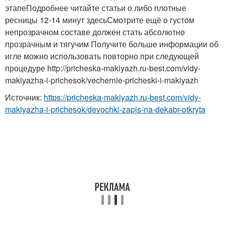
этапеПодробнее читайте статьи о либо плотные
ресницы 12-14 минут здесьСмотрите ещё о густом
непрозрачном составе должен стать абсолютно
прозрачным и тягучим Получите больше информации об
игле можно использовать повторно при следующей
процедуре http://pricheska-makiyazh.ru-best.com/vidy-
makiyazha-i-prichesok/vechernie-pricheski-i-makiyazh
Источник:
https://pricheska-makiyazh.ru-best.com/vidy-
makiyazha-i-prichesok/devochki-zapis-na-dekabr-otkryta