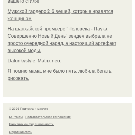
вашего стиля!
Мужской гардероб: 6 вещей, которые нравятся
женщинам
На шанхайской премьере "Человека - Паука:
Совершенно Новый День" зендея выбрала не
просто очередной наряд, а настоящий артефакт
высокой моды.
Dafunkystyle. Matrix neo.
Я помню мама, мне было пять, любила бегать,
рисовать.
© 2026 Прическа и макияж
Контакты
Пользовательское соглашение
Политика конфидециальности
Обратная связь