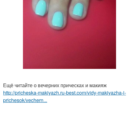
Ещё читайте о вечерних прическах и макияж
http://pricheska-makiyazh.ru-best.com/vidy-makiyazha-i-
prichesok/vechern...