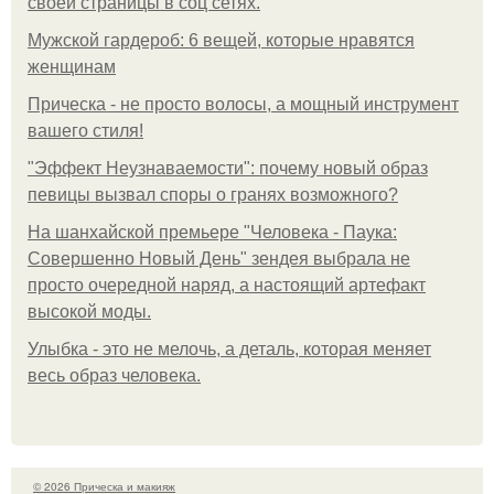
своей страницы в соц сетях.
Мужской гардероб: 6 вещей, которые нравятся
женщинам
Прическа - не просто волосы, а мощный инструмент
вашего стиля!
"Эффект Неузнаваемости": почему новый образ
певицы вызвал споры о гранях возможного?
На шанхайской премьере "Человека - Паука:
Совершенно Новый День" зендея выбрала не
просто очередной наряд, а настоящий артефакт
высокой моды.
Улыбка - это не мелочь, а деталь, которая меняет
весь образ человека.
© 2026 Прическа и макияж