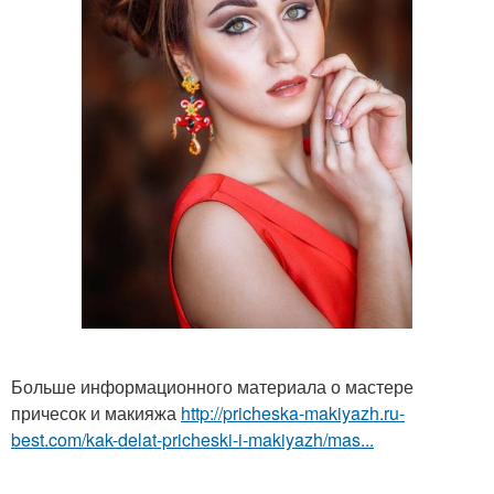
Больше информационного материала о мастере
причесок и макияжа
http://pricheska-makiyazh.ru-
best.com/kak-delat-pricheski-i-makiyazh/mas...