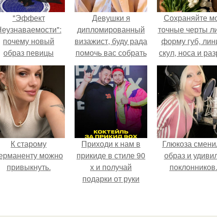
"Эффект
Девушки я
Сохраняйте м
еузнаваемости":
дипломированный
точные черты ли
почему новый
визажист, буду рада
форму губ, ли
образ певицы
помочь вас собрать
скул, носа и раз
вызвал споры о
на важное для вас
глаз.
гранях
мероприятие или
возможного?
вечер?
К старому
Приходи к нам в
Глюкоза смени
ерманенту можно
прикиде в стиле 90
образ и удиви
привыкнуть.
х и получай
поклонников
подарки от руки
вверх!