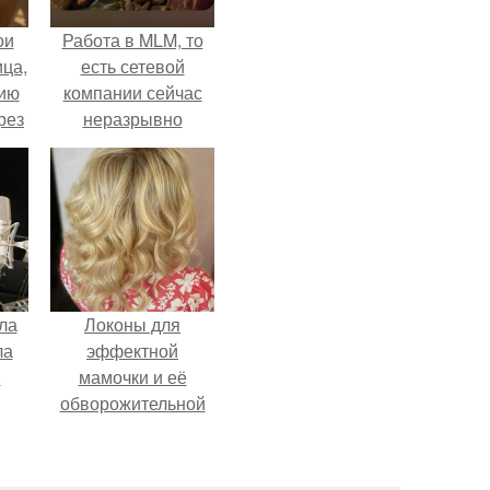
ои
Работа в MLM, то
ца,
есть сетевой
нию
компании сейчас
рез
неразрывно
связана с создание
своего контента,
своей страницы в
соц сетях.
ла
Локоны для
ла
эффектной
.
мамочки и её
обворожительной
дочурки.