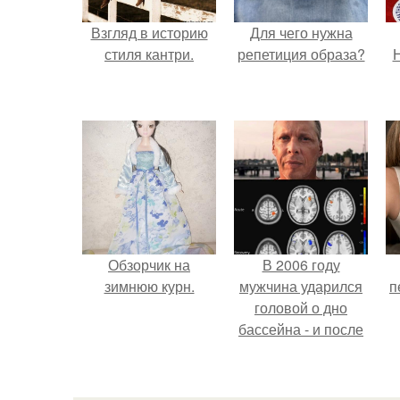
Взгляд в историю
Для чего нужна
стиля кантри.
репетиция образа?
Н
Обзорчик на
В 2006 году
зимнюю курн.
мужчина ударился
п
головой о дно
бассейна - и после
этого его жизнь
изменилась самым
странным образом.