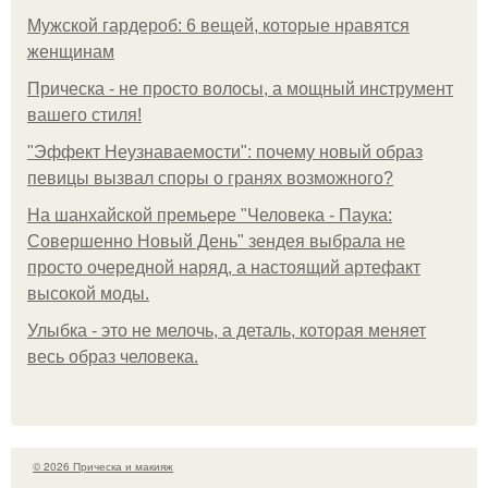
Мужской гардероб: 6 вещей, которые нравятся
женщинам
Прическа - не просто волосы, а мощный инструмент
вашего стиля!
"Эффект Неузнаваемости": почему новый образ
певицы вызвал споры о гранях возможного?
На шанхайской премьере "Человека - Паука:
Совершенно Новый День" зендея выбрала не
просто очередной наряд, а настоящий артефакт
высокой моды.
Улыбка - это не мелочь, а деталь, которая меняет
весь образ человека.
© 2026 Прическа и макияж