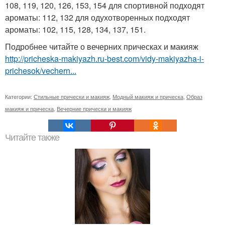
108, 119, 120, 126, 153, 154 для спортивной подходят
ароматы: 112, 132 для одухотворенных подходят
ароматы: 102, 115, 128, 134, 137, 151.
Подробнее читайте о вечерних прическах и макияж
http://pricheska-makiyazh.ru-best.com/vidy-makiyazha-i-
prichesok/vechern...
Категории:
Стильные прически и макияж
,
Модный макияж и прическа
,
Образ
макияж и прическа
,
Вечерние прически и макияж
Читайте также