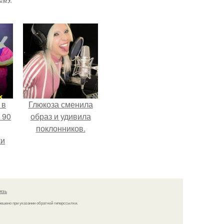
 в
Глюкоза сменила
 90
образ и удивила
поклонников.
ки
язь
решено при указании обратной гиперссылки.