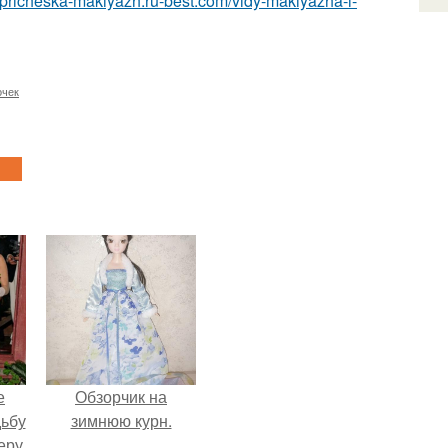
//pricheska-makiyazh.ru-best.com/vidy-makiyazha-i-
очек
е
Обзорчик на
дьбу
зимнюю курн.
еру