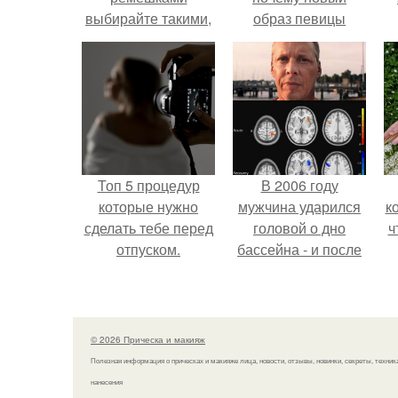
выбирайте такими,
образ певицы
чтобы щиколотка
вызвал споры о
была открытой.
гранях
возможного?
Топ 5 процедур
В 2006 году
которые нужно
мужчина ударился
к
сделать тебе перед
головой о дно
ч
отпуском.
бассейна - и после
этого его жизнь
изменилась самым
странным образом.
© 2026 Прическа и макияж
Полезная информация о прическах и макияже лица, новости, отзывы, новинки, секреты, техник
нанесения