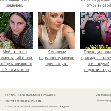
замечаю.
открыть свой
бренд.
Мой ответ на
К старому
Приходи к нам
омментарий о том,
перманенту можно
прикиде в стиле
то "ну маникюр то
привыкнуть.
х и получай
всё таки можно
подарки от ру
было бы сделать.
вверх!
Контакты
Пользовательское соглашение
Обратная св
Политика конфидециальности
а
Копирование раз
г. Москва, ЦАО, Басманный, Яковоапостольский переулок 7, м. Курская