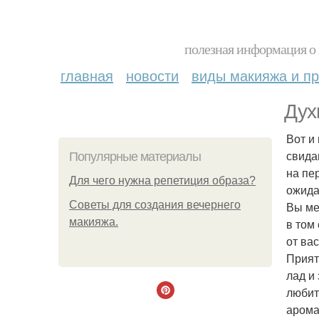
полезная информация о 
главная
новости
виды макияжа и пр
Дух
Вот и
свида
Популярные материалы
на пе
Для чего нужна репетиция образа?
ожида
Советы для создания вечернего
Вы ме
макияжа.
в том
от ва
Прият
лад и
любит
арома