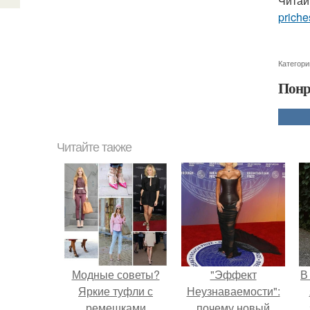
Читай
priche
Категори
Понр
Читайте также
Модные советы?
"Эффект
В
Яркие туфли с
Неузнаваемости":
ремешками
почему новый