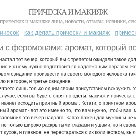
ПРИЧЕСКА И МАКИЯЖ
прическах и макияже лица, новости, отзывы, новинки, сек
ичесок
как делать прически и макияж
причес
и с феромонами: аромат, который во
 настал тот вечер, который вы с трепетом ожидали такое до
ние и к нему нужно подготовиться надлежащим образом. Н
рвом свидании произвести на своего молодого человека так
ло и второе, и третье свидание.
чтаете лишь только одним своим присутствием вскружить г
 случае, если вы будете опрятно одеты, макияж и прическа 
с начнет исходить приятный аромат. Кстати, о приятном аро
ный аромат - вот это именно то, что вам нужно, чтобы ваш
 запомнил это вечер надолго. Запах важен для мужчины не
 не только широко раскрытыми глазами и ушами, но и свои
т духов, и главное, не перестараться с их количеством, вы