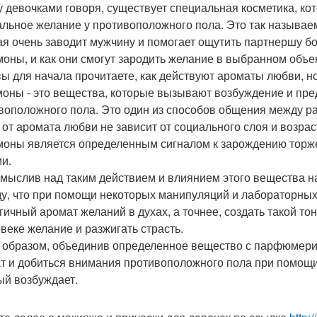
 девочками говоря, существует специальная косметика, ко
альное желание у противоположного пола. Это так называе
ая очень заводит мужчину и помогает ощутить партнершу бо
оны, и как они смогут зародить желание в выбранном объе
вы для начала прочитаете, как действуют ароматы любви, но
оны - это вещества, которые вызывают возбуждение и пре
воположного пола. Это один из способов общения между 
 от аромата любви не зависит от социального слоя и возрас
оны является определенным сигналом к зарождению торже
и.
мыслив над таким действием и влиянием этого вещества на
у, что при помощи некоторых манипуляций и лабораторных
гичный аромат желаний в духах, а точнее, создать такой то
овеке желание и разжигать страсть.
 образом, объединив определенное вещество с парфюмери
т и добиться внимания противоположного пола при помощи
ый возбуждает.