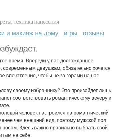
реты, техника нанесения
ки и макияж на дому
игры
отзывы
збуждает.
лгое время. Впереди у вас долгожданное
о, современным девушкам, обязательно хочется
ое впечатление, чтобы не за горами на нас
олову своему избраннику? Это произойдет лишь
станет соответствовать романтическому вечеру и
мате.
 молодой человек настроился на романтический
 менее чем внешний вид, поэтому мужской пол
м носом. Здесь важно правильно выбрать свой
литым на себя.