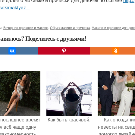
те далее о макияже и прически для девочек по ссылке
http:
sok/makiyaz...
и:
Вечерние прически и макияж
,
Образ макияж и прическа
,
Макияж и прически для дев
авилось? Поделитесь с друзьями!
 последнее время
Как быть красивой.
Как опоздани
я всё чаще одну
невесты на сва
закономерность
помогло дизайн