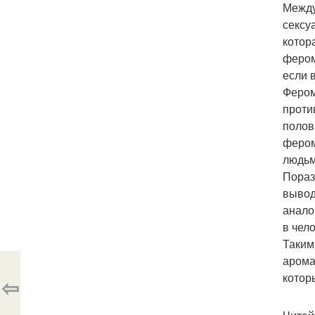
Между
сексу
котор
фером
если 
Фером
проти
полов
фером
людьм
Пораз
вывод
анало
в чел
Таким
арома
котор
⇦