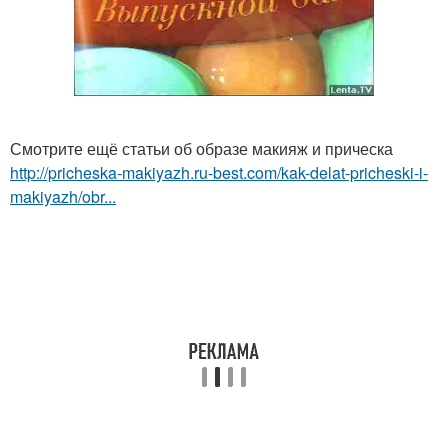
Смотрите ещё статьи об образе макияж и прическа
http://pricheska-makiyazh.ru-best.com/kak-delat-pricheski-i-
makiyazh/obr...