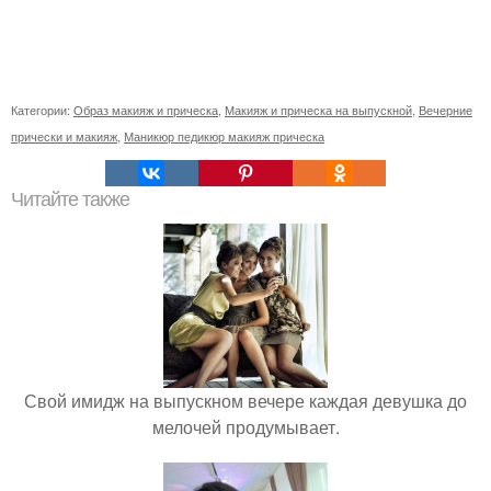
Категории:
Образ макияж и прическа
,
Макияж и прическа на выпускной
,
Вечерние
прически и макияж
,
Маникюр педикюр макияж прическа
Читайте также
Свой имидж на выпускном вечере каждая девушка до
мелочей продумывает.