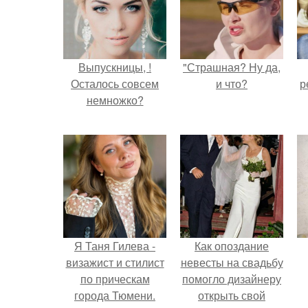
Выпускницы, !
"Страшная? Ну да,
Осталось совсем
и что?
р
немножко?
Я Таня Гилева -
Как опоздание
визажист и стилист
невесты на свадьбу
по прическам
помогло дизайнеру
города Тюмени.
открыть свой