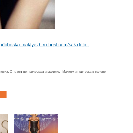
//pricheska-makiyazh.ru-best.com/kak-delat-
ческа
,
Стилист по прическам и макияжу
,
Макияж и прическа в салоне