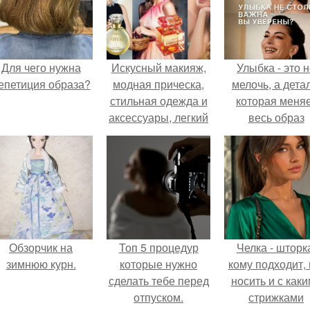
Для чего нужна
Искусный макияж,
Улыбка - это 
епетиция образа?
модная прическа,
мелочь, а детал
стильная одежда и
которая меня
аксессуары, легкий
весь образ
нрав, чувство
человека.
юмора, высокий
интеллект ….
Обзорчик на
Топ 5 процедур
Челка - шторк
зимнюю курн.
которые нужно
кому подходит, 
сделать тебе перед
носить и с как
отпуском.
стрижками