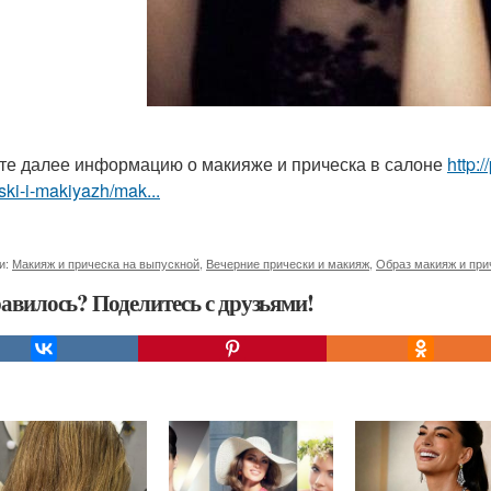
те далее информацию о макияже и прическа в салоне
http:
ski-i-makiyazh/mak...
и:
Макияж и прическа на выпускной
,
Вечерние прически и макияж
,
Образ макияж и при
авилось? Поделитесь с друзьями!