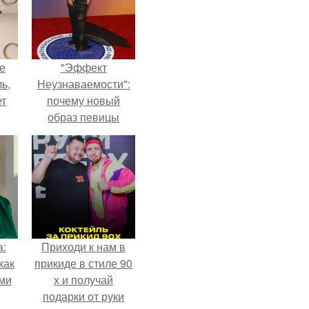
не
"Эффект
ь,
Неузнаваемости":
ет
почему новый
образ певицы
вызвал споры о
гранях
возможного?
а:
Приходи к нам в
как
прикиде в стиле 90
ими
х и получай
подарки от руки