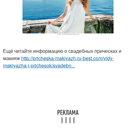
Ещё читайте информацию о свадебных прическах и
макияж
http://pricheska-makiyazh.ru-best.com/vidy-
makiyazha-i-prichesok/svadebn...