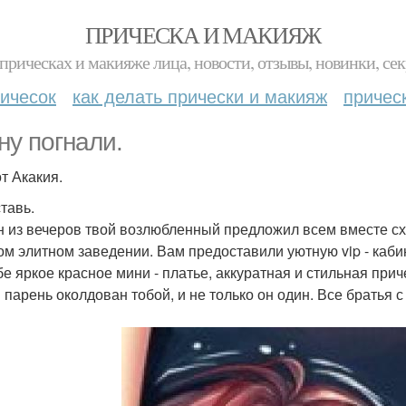
ПРИЧЕСКА И МАКИЯЖ
прическах и макияже лица, новости, отзывы, новинки, сек
ичесок
как делать прически и макияж
причес
 ну погнали.
 от Акакия.
тавь.
н из вечеров твой возлюбленный предложил всем вместе схо
ом элитном заведении. Вам предоставили уютную vip - кабин
бе яркое красное мини - платье, аккуратная и стильная пр
й парень околдован тобой, и не только он один. Все братья