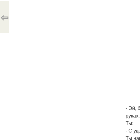
⇦
- Эй,
руках,
Ты:
- С у
Ты на