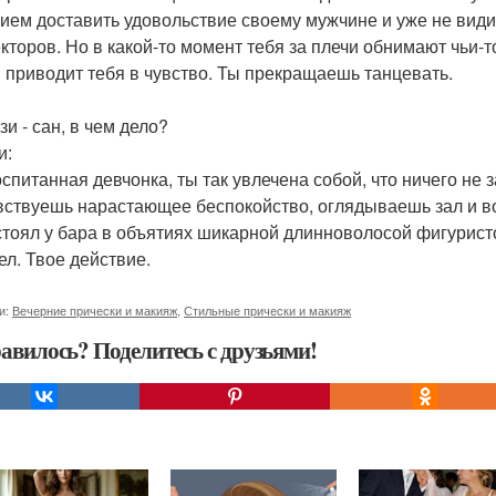
ием доставить удовольствие своему мужчине и уже не видиш
кторов. Но в какой-то момент тебя за плечи обнимают чьи-т
 приводит тебя в чувство. Ты прекращаешь танцевать.
зи - сан, в чем дело?
и:
оспитанная девчонка, ты так увлечена собой, что ничего не
вствуешь нарастающее беспокойство, оглядываешь зал и вот
стоял у бара в объятиях шикарной длинноволосой фигуристо
ел. Твое действие.
и:
Вечерние прически и макияж
,
Стильные прически и макияж
авилось? Поделитесь с друзьями!