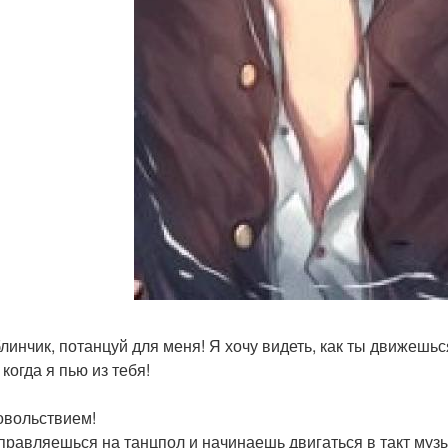
 блинчик, потанцуй для меня! Я хочу видеть, как ты движешь
 когда я пью из тебя!
довольствием!
правляешься на танцпол и начинаешь двигаться в такт музы