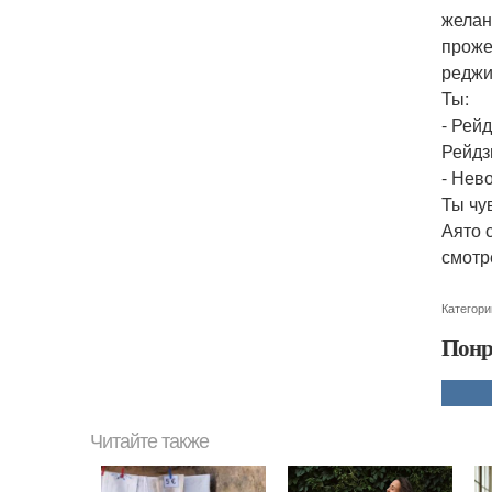
желан
проже
реджи
Ты:
- Рейд
Рейдз
- Нев
Ты чу
Аято 
смотр
Категори
Понр
Читайте также