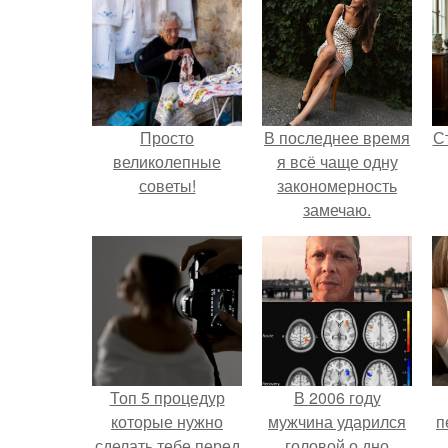
Просто
В последнее время
С
великолепные
я всё чаще одну
советы!
закономерность
замечаю.
э
Топ 5 процедур
В 2006 году
которые нужно
мужчина ударился
п
сделать тебе перед
головой о дно