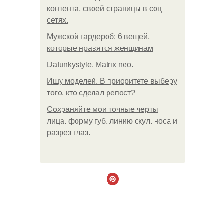
контента, своей страницы в соц
сетях.
Мужской гардероб: 6 вещей,
которые нравятся женщинам
Dafunkystyle. Matrix neo.
Ищу моделей. В приоритете выберу
того, кто сделал репост?
Сохраняйте мои точные черты
лица, форму губ, линию скул, носа и
разрез глаз.