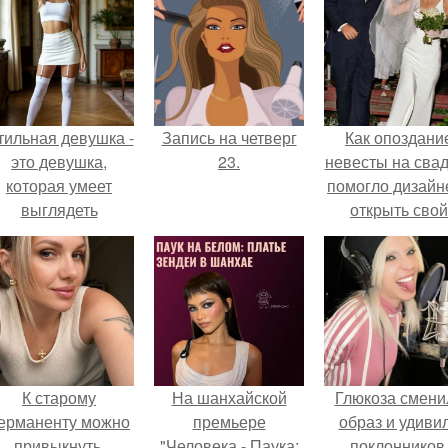
тильная девушка -
Запись на четверг
Как опоздани
это девушка,
23.
невесты на сва
которая умеет
помогло дизайн
выглядеть
открыть свой
привлекательно и
бренд.
легантно в любои
ситуации.
К старому
На шанхайской
Глюкоза смени
ерманенту можно
премьере
образ и удиви
привыкнуть.
"Человека - Паука:
поклонников