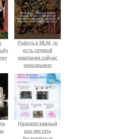
е
Работа в MLM, то
дьбу
есть сетевой
еру
компании сейчас
неразрывно
связана с создание
своего контента,
своей страницы в
соц сетях.
ла
Надоело каждый
ла
раз листать
.
бесконечные