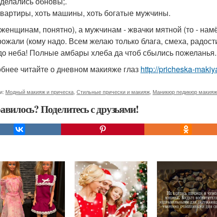
делались обновы;.
квартиры, хоть машины, хоть богатые мужчины.
- женщинам, понятно), а мужчинам - жвачки мятной (то - нам
рожали (кому надо. Всем желаю только блага, смеха, радост
до неба! Полные амбары хлеба да чтоб сбылись пожеланья. 
бнее читайте о дневном макияже глаз
http://pricheska-makiy
и:
Модный макияж и прическа
,
Стильные прически и макияж
,
Маникюр педикюр макияж
авилось? Поделитесь с друзьями!