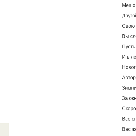
Мешок
Друго
Свою 
Вы сл
Пусть
И в ле
Новог
Автор:
Зимни
За ок
Скоро
Все с
Вас ж