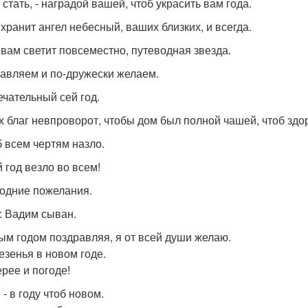
стать, - наградой вашей, чтоб украсить вам года.
 хранит ангел небесный, ваших близких, и всегда.
 вам светит повсеместно, путеводная звезда.
авляем и по-дружески желаем.
ечательный сей год.
х благ невпроворот, чтобы дом был полной чашей, чтоб здо
б всем чертям назло.
 год везло во всем!
одние пожелания.
: Вадим сыван.
ым годом поздравляя, я от всей души желаю.
езенья в новом годе.
ерее и погоде!
- в году чтоб новом.