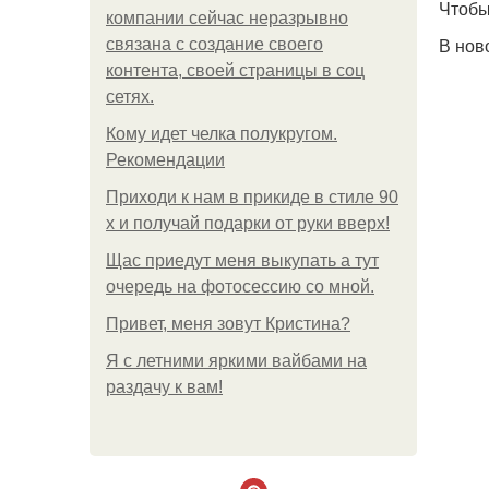
Чтобы
компании сейчас неразрывно
В нов
связана с создание своего
контента, своей страницы в соц
сетях.
Кому идет челка полукругом.
Рекомендации
Приходи к нам в прикиде в стиле 90
х и получай подарки от руки вверх!
Щас приедут меня выкупать а тут
очередь на фотосессию со мной.
Привет, меня зовут Кристина?
Я с летними яркими вайбами на
раздачу к вам!