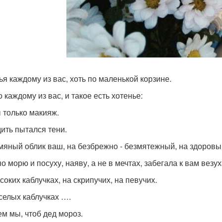
ья каждому из вас, хоть по маленькой корзине.
 каждому из вас, и такое есть хотенье:
 только макияж.
ить пытался тени.
мяный облик ваш, на безбрежно - безмятежный, на здоровы
о морю и посуху, наяву, а не в мечтах, забегала к вам везух
соких каблучках, на скрипучих, на певучих.
селых каблучках ….
м мы, чтоб дед мороз.