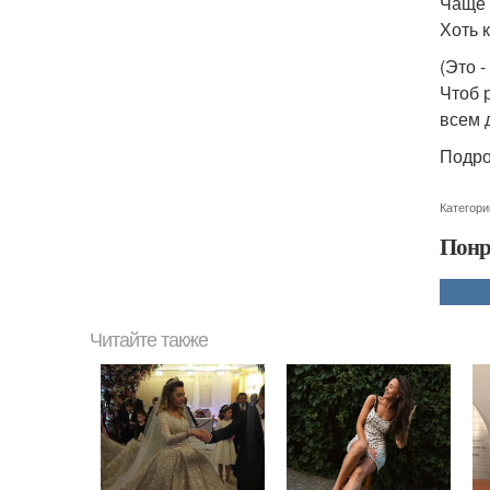
Чаще 
Хоть 
(Это 
Чтоб 
всем 
Подро
Категори
Понр
Читайте также