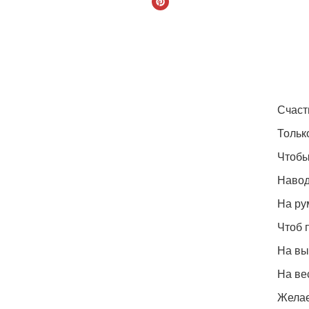
Счаст
Только
Чтобы
Навод
На ру
Чтоб п
На вы
На ве
Желае