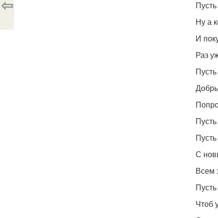
⇦
Пусть
Ну а 
И пок
Раз уж
Пусть
Добры
Попро
Пусть
Пусть
С нов
Всем 
Пусть
Чтоб 