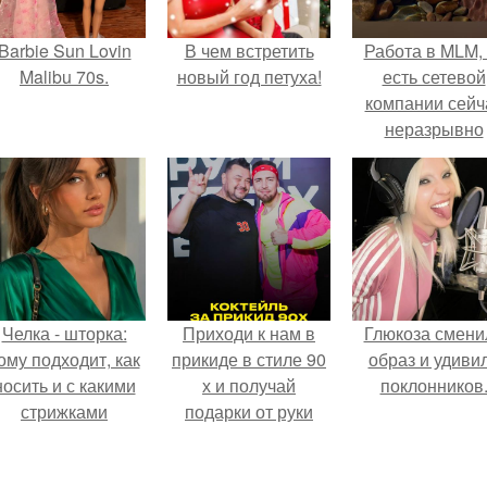
Barbie Sun Lovin
В чем встретить
Работа в MLM, 
Malibu 70s.
новый год петуха!
есть сетевой
компании сейч
неразрывно
связана с созда
своего контент
своей страниц
соц сетях.
Челка - шторка:
Приходи к нам в
Глюкоза смени
ому подходит, как
прикиде в стиле 90
образ и удиви
носить и с какими
х и получай
поклонников
стрижками
подарки от руки
сочетать.
вверх!