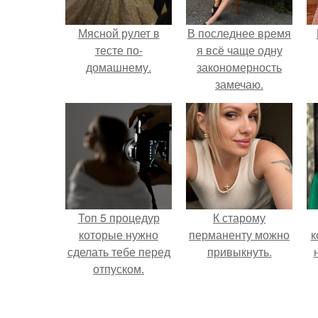
Мясной рулет в
В последнее время
тесте по-
я всё чаще одну
домашнему.
закономерность
замечаю.
Топ 5 процедур
К старому
которые нужно
перманенту можно
к
сделать тебе перед
привыкнуть.
отпуском.