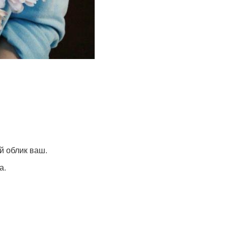
й облик ваш.
а.