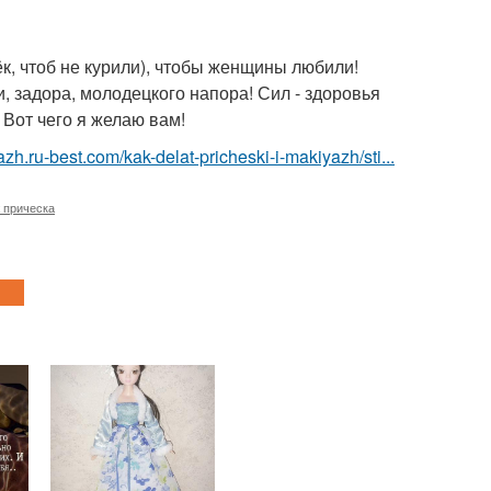
ёк, чтоб не курили), чтобы женщины любили!
и, задора, молодецкого напора! Сил - здоровья
Вот чего я желаю вам!
azh.ru-best.com/kak-delat-pricheski-i-makiyazh/sti...
 прическа