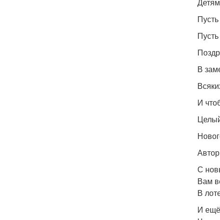
Детям 
Пусть
Пусть
Поздр
В зам
Всяки
И что
Целый
Новог
Автор
С нов
Вам в
В лот
И ещё 