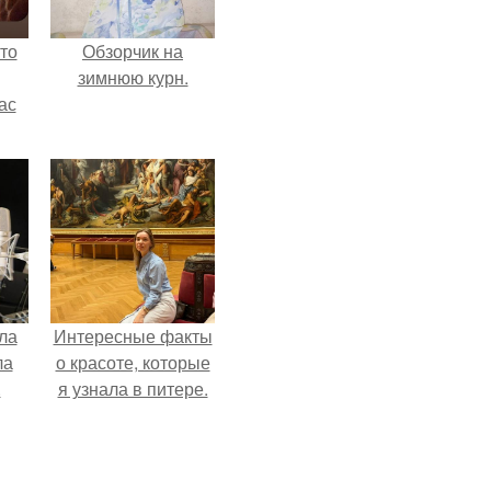
то
Обзорчик на
зимнюю курн.
ас
ние
а,
ы в
ла
Интересные факты
ла
о красоте, которые
.
я узнала в питере.