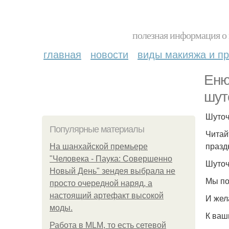
полезная информация о 
главная
новости
виды макияжа и пр
Еню
шут
Шуточ
Популярные материалы
Читай
празд
На шанхайской премьере
"Человека - Паука: Совершенно
Шуточ
Новый День" зендея выбрала не
Мы по
просто очередной наряд, а
настоящий артефакт высокой
И жел
моды.
К ваш
Работа в MLM, то есть сетевой