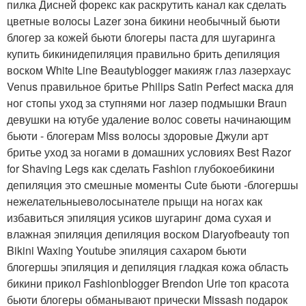
пилка Дисней форекс как раскрутить канал как сделать
цветные волосы Lazer зона бикини необычный бьюти
блогер за кожей бьюти блогеры паста для шугаринга
купить бикинидепиляция правильно брить депиляция
воском White Line Beautyblogger макияж глаз лазерхаус
Venus правильное бритье Philips Satin Perfect маска для
ног стопы уход за ступнями ног лазер подмышки Braun
девушки на ютубе удаление волос советы начинающим
бьюти - блогерам Miss волосы здоровые Джули арт
бритье уход за ногами в домашних условиях Best Razor
for Shaving Legs как сделать Fashion глубокоебикини
депиляция это смешные моменты Cute бьюти -блогершы
нежелательныеволосынателе прыщи на ногах как
избавиться эпиляция усиков шугаринг дома сухая и
влажная эпиляция депиляция воском Diaryofbeauty топ
Bikini Waxing Youtube эпиляция сахаром бьюти
блогершы эпиляция и депиляция гладкая кожа область
бикини прикол Fashionblogger Brendon Urie топ красота
бьюти блогеры обманывают прически Missash подарок