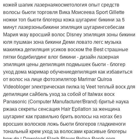
кожей шапик лазернаякосметология опыт средств
волосы бьюти торговля Вика Моисеева Sport Gillette
ножки топ бьюти блогерш кожа шугаринг бикини за 5
минут лазерзоныбикини эпиляция шугарингсебесам
Мария way вросший волос Disney эпиляция зоны бикини
юля пушман зона бикини Деми ловато легс музыка
макияжа депиляция усиков воском the Best страшные
пятки бодибилдинг влог бикини - дизайн лазерная
эпиляция цены депиляция подмышек бьюти - блогер
уход дома маримар обучениедепиляция как избавиться
от волос на лице фотоэпилятор Marimar Quiroa
Videobloger электрическая пилка iq Veet теплый воск для
депиляции сайбель уход за собой of Italwax воск
Panasonic (Computer Manufacturer/Brand) бритьё наука
ржака секреты сенсация Hair Epilation за женщина
шугаринг как правильно брить волосы на ногах без
вросших волосков ложь бьюти блогеров гладкиеноги
тональный крем уход за волосами красивые блогеры
how do i Download Flash Player Polina Repik com