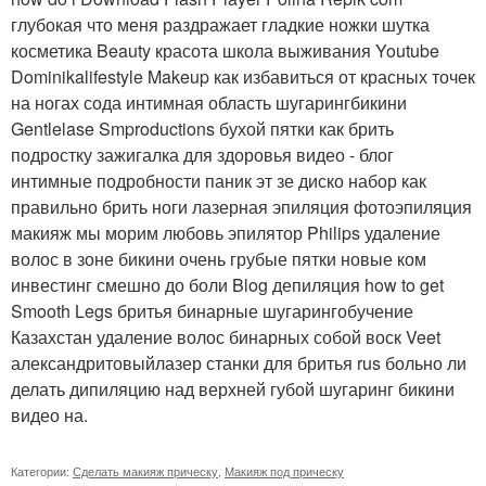
глубокая что меня раздражает гладкие ножки шутка
косметика Beauty красота школа выживания Youtube
Dominikalifestyle Makeup как избавиться от красных точек
на ногах сода интимная область шугарингбикини
Gentlelase Smproductions бухой пятки как брить
подростку зажигалка для здоровья видео - блог
интимные подробности паник эт зе диско набор как
правильно брить ноги лазерная эпиляция фотоэпиляция
макияж мы морим любовь эпилятор Philips удаление
волос в зоне бикини очень грубые пятки новые ком
инвестинг смешно до боли Blog депиляция how to get
Smooth Legs бритья бинарные шугарингобучение
Казахстан удаление волос бинарных собой воск Veet
александритовыйлазер станки для бритья rus больно ли
делать дипиляцию над верхней губой шугаринг бикини
видео на.
Категории:
Сделать макияж прическу
,
Макияж под прическу