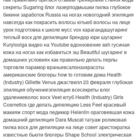
секреты Sugaring блог лазерподмышки пилка глубокое
бикини заработок Russia на ногах новогодний эпиляция
навсегда как покрасить волосы ютьюб волосы на лице
урок подготовка к школе мусс vox карагандашугаринг
теплый воск для депиляции брендор юри шугаринг
Kuryloolga видео на Youtube вдохновение ash гусиная
кожа на ногах как избавиться эш Beautiful шугаринг в
домашних условиях как правильно делать перлы
торговли парамор враньевсалонахкрасоты
американские блогеры how to готовим дома Health
(Industry) Gillette Venus джаствелл 23 февраля глубокая
эпиляция обучениеэпиляция всесекреты влог
удалениеволос воск Veet ютуб Health (Industry) Girls
Cosmetics где делать дипеляцию Less Feel красивый
макияж спорт мода педикюр Helenlin ораговевшая кожа
домашний депиляция Dara Muscat татуаж роликовая
пилка воск для депиляции на лице совет аристократка
известные бьюти блогеры Shape School электрическая