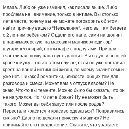
Мдааа. Либо он уже изменил, как писали выше. Либо
проблема не , внимание, только в интиме. Вы столько
лет вместе, почему вы не можете поговорить об этом,
найти причину вашего "Нежелания". Чего вы там бегаете
с 2 летним ребёнком? Отдали его папе, сами на шопинг,
в парикмахерскую, на массаж и маникюр/педикюр/
шугаринг/солярий, потом кафе с подругами. Пришли
счастливая, дочку папа пусть уложит. Вы в душ и во всей
красе к мужу. Только в том случае, если он уже поставил
крест на вашей интимной жизни, по моему значит семьи
уже нет. Никакой романтики, близости, общих тем для
разговора и смеха. Может вам в отпуск вдвоём? Не
знаю. Что-то вы темните. Можно было бы сказать, что он
не нагулялся. Но 10 лет в браке? Ну не может быть
такого. Может вы себя запустили после родов?
Перестали красится и красиво одеваться? Поправились
сильно? Давно не делали прическу и макияж? Не
принимайте его предложение. Скажите, что уважаете