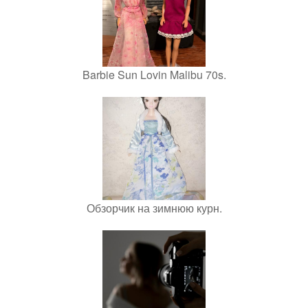
Barbie Sun Lovin Malibu 70s.
Обзорчик на зимнюю курн.