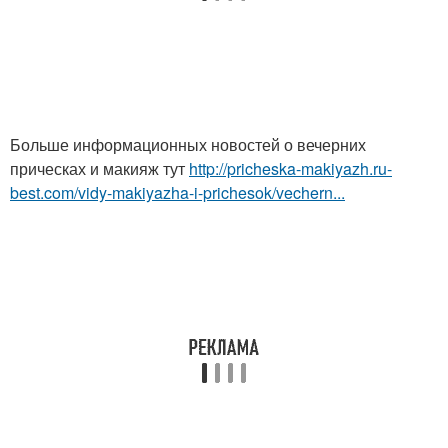
Больше информационных новостей о вечерних
прическах и макияж тут
http://pricheska-makiyazh.ru-
best.com/vidy-makiyazha-i-prichesok/vechern...