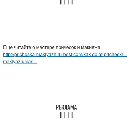
Ещё читайте о мастере причесок и макияжа
http://pricheska-makiyazh.ru-best.com/kak-delat-pricheski-i-
makiyazh/mas...