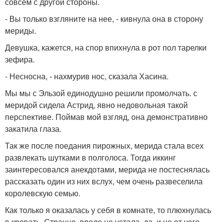
совсем с другой стороны.
- Вы только взгляните на нее, - кивнула она в сторону
мериды.
Девушка, кажется, на спор впихнула в рот пол тарелки
зефира.
- Несносна, - нахмурив нос, сказала Хасина.
Мы мы с Эльзой единодушно решили промолчать. с
меридой сидела Астрид, явно недовольная такой
перспективе. Поймав мой взгляд, она демонстративно
закатила глаза.
Так же после поедания пирожных, мерида стала всех
развлекать шутками в полголоса. Тогда иккинг
заинтересовался анекдотами, мерида не постеснялась
рассказать один из них вслух, чем очень развеселила
королевскую семью.
Как только я оказалась у себя в комнате, то плюхнулась
в кровать. Странно, вроде не устала, да, и не от чего