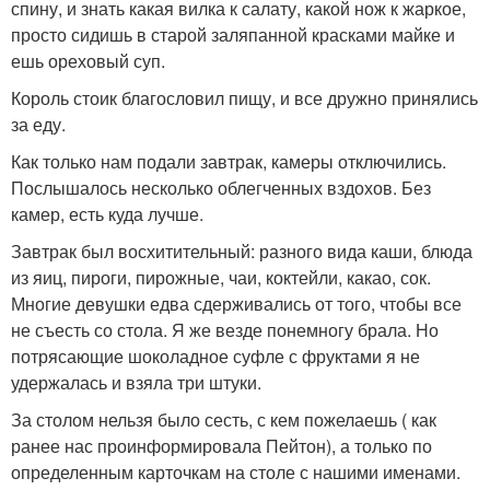
спину, и знать какая вилка к салату, какой нож к жаркое,
просто сидишь в старой заляпанной красками майке и
ешь ореховый суп.
Король стоик благословил пищу, и все дружно принялись
за еду.
Как только нам подали завтрак, камеры отключились.
Послышалось несколько облегченных вздохов. Без
камер, есть куда лучше.
Завтрак был восхитительный: разного вида каши, блюда
из яиц, пироги, пирожные, чаи, коктейли, какао, сок.
Многие девушки едва сдерживались от того, чтобы все
не съесть со стола. Я же везде понемногу брала. Но
потрясающие шоколадное суфле с фруктами я не
удержалась и взяла три штуки.
За столом нельзя было сесть, с кем пожелаешь ( как
ранее нас проинформировала Пейтон), а только по
определенным карточкам на столе с нашими именами.