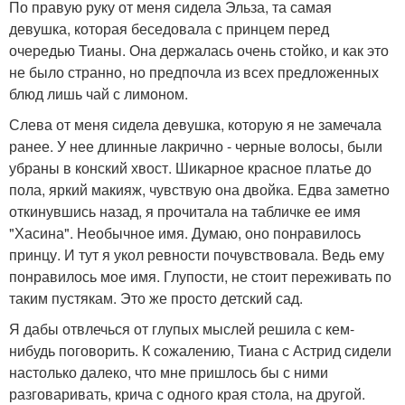
По правую руку от меня сидела Эльза, та самая
девушка, которая беседовала с принцем перед
очередью Тианы. Она держалась очень стойко, и как это
не было странно, но предпочла из всех предложенных
блюд лишь чай с лимоном.
Слева от меня сидела девушка, которую я не замечала
ранее. У нее длинные лакрично - черные волосы, были
убраны в конский хвост. Шикарное красное платье до
пола, яркий макияж, чувствую она двойка. Едва заметно
откинувшись назад, я прочитала на табличке ее имя
"Хасина". Необычное имя. Думаю, оно понравилось
принцу. И тут я укол ревности почувствовала. Ведь ему
понравилось мое имя. Глупости, не стоит переживать по
таким пустякам. Это же просто детский сад.
Я дабы отвлечься от глупых мыслей решила с кем-
нибудь поговорить. К сожалению, Тиана с Астрид сидели
настолько далеко, что мне пришлось бы с ними
разговаривать, крича с одного края стола, на другой.