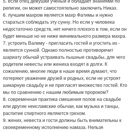
5. если отец девушки ученый и обладает знаниями по
религии, он может самостоятельно заключить Никах.
6. лучшим махром является махр Фатимы и нужно
стараться соблюдать эту сунну. Но если у человека
недостаточно средств, нет ничего плохого в том, если он
будет меньше но не ниже минимального размера махра.
7. устроить Валиму - пригласить гостей и угостить их -
является сунной. Однако полностью противоречит
шариату обычай устраивать пышные свадьбы, для чего
родители невесты или жениха входят в долги. К
сожалению, многие люди в наше время думают, что
потеряют уважение друзей и родных, если не устроят
шикарную свадьбу и не пригласят множество гостей. Кто
мы по сравнению с нашим любимым пророком?
8. современная практика смешения полов на свадьбе
или другие неисламские обычаи, как музыка и танцы,
распитие спиртного являются грехом.
9. жених, невеста и гости должны быть внимательны к
своевременному исполнению намаза. Нельзя