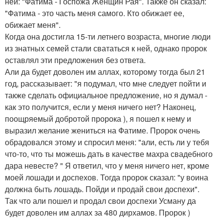
ней: "Фатима - Госпожа Женщин Рая". Также он сказал:
"Фатима - это часть меня самого. Кто обижает ее,
обижает меня".
Когда она достигла 15-ти летнего возраста, многие люди
из знатных семей стали свататься к ней, однако пророк
оставлял эти предложения без ответа.
Али да будет доволен им аллах, которому тогда был 21
год, рассказывает: "я подумал, что мне следует пойти и
также сделать официальное предложение, но я думал -
как это получится, если у меня ничего нет? Наконец,
поощряемый добротой пророка ), я пошел к нему и
выразил желание жениться на Фатиме. Пророк очень
обрадовался этому и спросил меня: "али, есть ли у тебя
что-то, что ты можешь дать в качестве махра свадебного
дара невесте? " Я ответил, что у меня ничего нет, кроме
моей лошади и доспехов. Тогда пророк сказал: "у воина
должна быть лошадь. Пойди и продай свои доспехи".
Так что али пошел и продал свои доспехи Усману да
будет доволен им аллах за 480 дирхамов. Пророк )