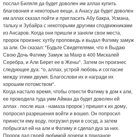
послал Биляля да будет доволен им аллах купить
благовония и некоторые вещи, а Анасу да будет доволен
им аллах сказал пойти и пригласить Абу бакра, Усмана,
тальху и Зубайра с некоторыми другими сподвижниками
из Ансаров. Когда они пришли и заняли свои места,
пророк произнес хутбу проповедь и выдал Фатиму замуж
за али. Он сказал: "Будьте Свидетелями, что я Выдаю
Свою Дочь Фатиму Замуж за Махр в 400 Мискалей
Серебра, и Али Берет ее в Жены". Затем он произнес
следующее дуа: "о, аллах, устрой любовь и согласие
между этими двумя. Благослови их и награди их
хорошим потомством".
Когда настало время, чтобы отвести Фатиму в дом к али,
ее проводила туда умм Айман да будет доволен ей
аллах . после иша - намаза пророк ) пришел к их дому,
попросил разрешения войти и вошел. Он попросил
принести ему воду, погрузил руки в сосуд, а затем
побрызгал ей на али и Фатиму и сделал дуа за них.
Пророк дал своей любимой дочери в приданое