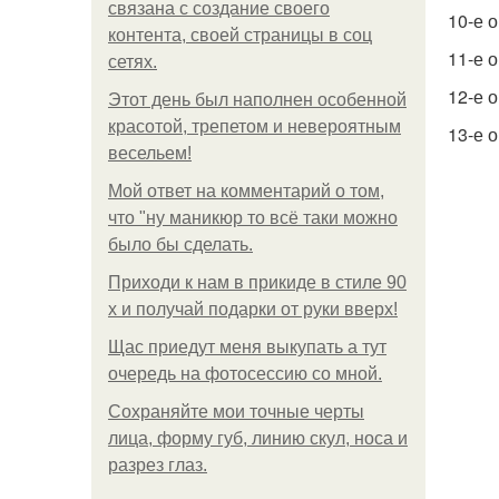
связана с создание своего
10-е 
контента, своей страницы в соц
11-е 
сетях.
12-е 
Этот день был наполнен особенной
красотой, трепетом и невероятным
13-е 
весельем!
Мой ответ на комментарий о том,
что "ну маникюр то всё таки можно
было бы сделать.
Приходи к нам в прикиде в стиле 90
х и получай подарки от руки вверх!
Щас приедут меня выкупать а тут
очередь на фотосессию со мной.
Сохраняйте мои точные черты
лица, форму губ, линию скул, носа и
разрез глаз.