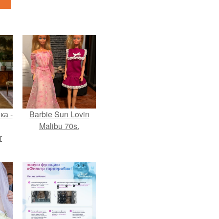
ка -
Barbie Sun Lovin
Malibu 70s.
т
о и
бои