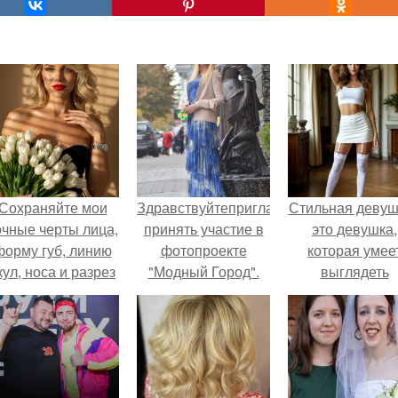
Сохраняйте мои
Здравствуйтеприглашаю
Стильная девуш
очные черты лица,
принять участие в
это девушка,
форму губ, линию
фотопроекте
которая умее
кул, носа и разрез
"Модный Город".
выглядеть
глаз.
привлекательн
элегантно в лю
ситуации.