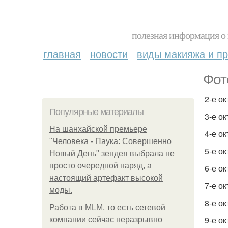
полезная информация о 
главная
новости
виды макияжа и пр
Фот
2-е о
Популярные материалы
3-е ок
На шанхайской премьере
4-е о
"Человека - Паука: Совершенно
5-е о
Новый День" зендея выбрала не
просто очередной наряд, а
6-е о
настоящий артефакт высокой
7-е о
моды.
8-е о
Работа в MLM, то есть сетевой
9-е ок
компании сейчас неразрывно