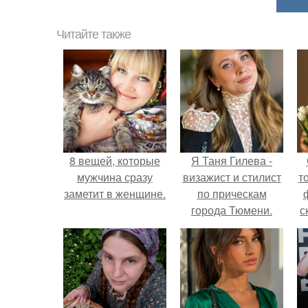
Читайте также
8 вещей, которые
Я Таня Гилева -
мужчина сразу
визажист и стилист
т
заметит в женщине.
по прическам
города Тюмени.
с