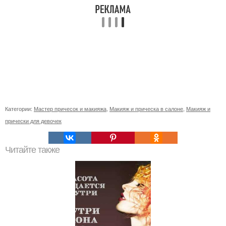
Категории:
Мастер причесок и макияжа
,
Макияж и прическа в салоне
,
Макияж и
прически для девочек
Читайте также