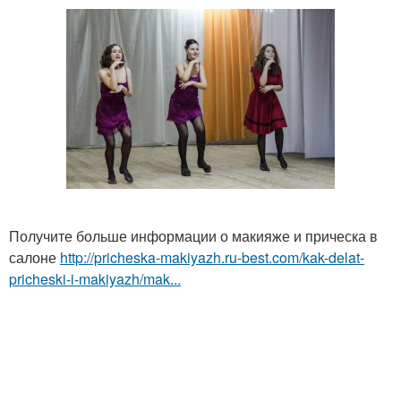
Получите больше информации о макияже и прическа в
салоне
http://pricheska-makiyazh.ru-best.com/kak-delat-
pricheski-i-makiyazh/mak...