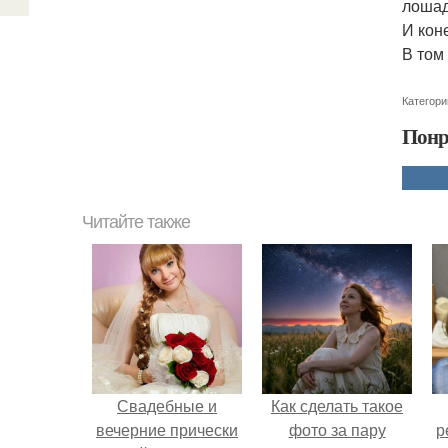
лошад
И кон
В том
Категори
Понр
Читайте также
Свадебные и
Как сделать такое
вечерние прически
фото за пару
р