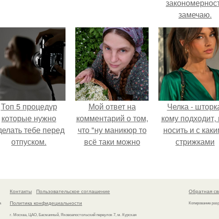
закономернос
замечаю.
Топ 5 процедур
Мой ответ на
Челка - шторк
которые нужно
комментарий о том,
кому подходит, 
делать тебе перед
что "ну маникюр то
носить и с как
отпуском.
всё таки можно
стрижками
было бы сделать.
сочетать.
Контакты
Пользовательское соглашение
Обратная св
Политика конфидециальности
а
Копирование раз
г. Москва, ЦАО, Басманный, Яковоапостольский переулок 7, м. Курская