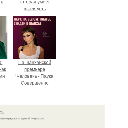
ть
которая умеет
выглядеть
привлекательно и
элегантно в любои
ситуации.
а:
На шанхайской
как
премьере
ими
"Человека - Паука:
Совершенно
Новый День"
зендея выбрала не
просто очередной
наряд, а настоящий
язь
артефакт высокой
решено при указании обратной гиперссылки.
моды.