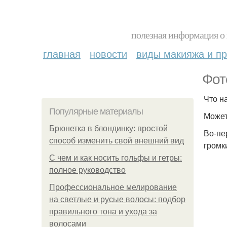
полезная информация о 
главная
новости
виды макияжа и пр
Фот
Что н
Популярные материалы
Может
Брюнетка в блондинку: простой
Во-пе
способ изменить свой внешний вид
громк
С чем и как носить гольфы и гетры:
полное руководство
Профессиональное мелирование
на светлые и русые волосы: подбор
правильного тона и ухода за
волосами