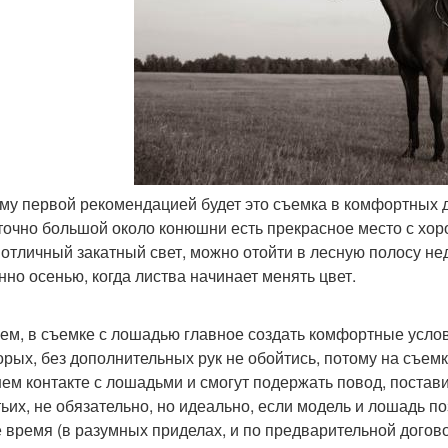
ому первой рекомендацией будет это съемка в комфортных 
точно большой около конюшни есть прекрасное место с хоро
 отличный закатный свет, можно отойти в лесную полосу не
нно осенью, когда листва начинает менять цвет.
ем, в съемке с лошадью главное создать комфортные услов
орых, без дополнительных рук не обойтись, потому на съемку
ем контакте с лошадьми и смогут подержать повод, постави
тьих, не обязательно, но идеально, если модель и лошадь п
 время (в разумных приделах, и по предварительной догово