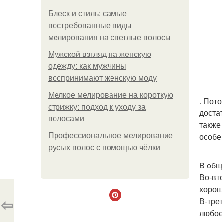
Блеск и стиль: самые
востребованные виды
мелирования на светлые волосы
Мужской взгляд на женскую
одежду: как мужчины
воспринимают женскую моду
Мелкое мелирование на короткую
. Пот
стрижку: подход к уходу за
доста
волосами
также
особе
Профессиональное мелирование
русых волос с помощью чёлки
В общ
Во-вт
хорош
⇦
В-тре
любое