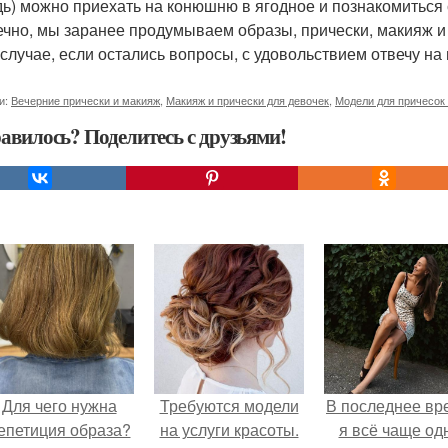
ь) можно приехать на конюшню в ягодное и познакомиться 
ечно, мы заранее продумываем образы, прически, макияж и
 случае, если остались вопросы, с удовольствием отвечу на
и:
Вечерние прически и макияж
,
Макияж и прически для девочек
,
Модели для причесок
авилось? Поделитесь с друзьями!
Для чего нужна
Требуются модели
В последнее вр
епетиция образа?
на услуги красоты.
я всё чаще од