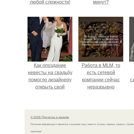
любой сложности!
минут?
Как опоздание
Работа в MLM, то
невесты на свадьбу
есть сетевой
помогло дизайнеру
компании сейчас
с
открыть свой
неразрывно
бренд.
связана с создание
своего контента,
своей страницы в
соц сетях.
© 2026 Прическа и макияж
Полезная информация о прическах и макияже лица, новости, отзывы, новинки, секреты, техник
нанесения