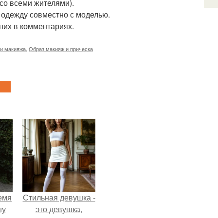
со всеми жителями).
 одежду совместно с моделью.
 них в комментариях.
 и макияжа
,
Образ макияж и прическа
емя
Стильная девушка -
ну
это девушка,