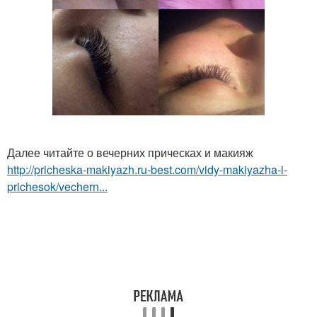
Далее читайте о вечерних прическах и макияж
http://pricheska-makiyazh.ru-best.com/vidy-makiyazha-i-
prichesok/vechern...